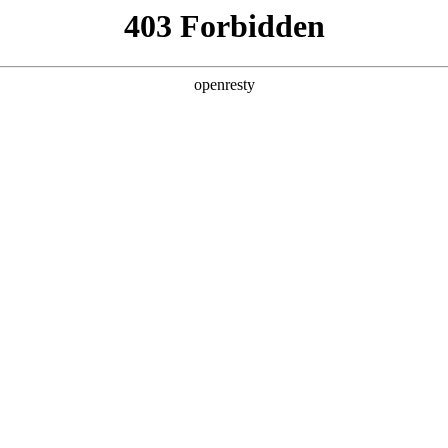
产品及服务
行业解决方案
合作伙伴
投资者关系
：EVO真人数码携手德勤中国践行 AI 价值实现
2025 / 05 / 20
 Factory 系列主题工作坊第四期——企业级 AI 领袖转型工作坊，在E